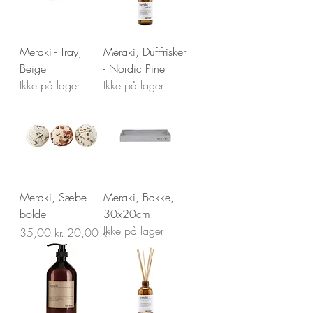
Meraki - Tray,
Meraki, Duftfrisker
Beige
- Nordic Pine
Ikke på lager
Ikke på lager
Meraki, Sæbe
Meraki, Bakke,
bolde
30x20cm
Ikke på lager
Regulær pris
Salgspris
35,00 kr.
20,00 kr.