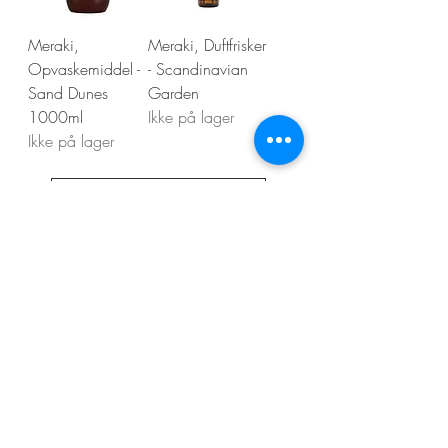
Meraki,
Meraki, Duftfrisker
Opvaskemiddel -
- Scandinavian
Sand Dunes
Garden
1000ml
Ikke på lager
Ikke på lager
Vis flere
Kontakt os
Din Boligstyling
Arnold Nielsens Boulevard 60
2650 Hvidovre
CVR nr.
39735539
info@dinboligstyling.dk