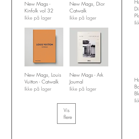
Ho
Hurtigvisning
Hurtigvisning
New Mags -
New Mags, Dior
Di
Kinfolk vol 32
Catwalk
Pl
Ikke på lager
Ikke på lager
Ik
Hurtigvisning
Hurtigvisning
New Mags, Louis
New Mags - Ark
Ho
Vuitton - Catwalk
Journal
Ba
Ikke på lager
Ikke på lager
Bl
Ik
Vis
flere