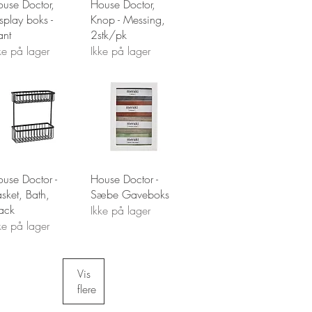
Hurtigvisning
Hurtigvisning
use Doctor,
House Doctor,
splay boks -
Knop - Messing,
ant
2stk/pk
ke på lager
Ikke på lager
Hurtigvisning
Hurtigvisning
use Doctor -
House Doctor -
sket, Bath,
Sæbe Gaveboks
ack
Ikke på lager
ke på lager
Vis
flere