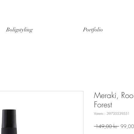
Boligstyling
Portfolio
Stand: Ny
Meraki, Roo
Forest
Varenr.: 39735539551
Regulæ
 149,00 kr. 
99,00 
pris