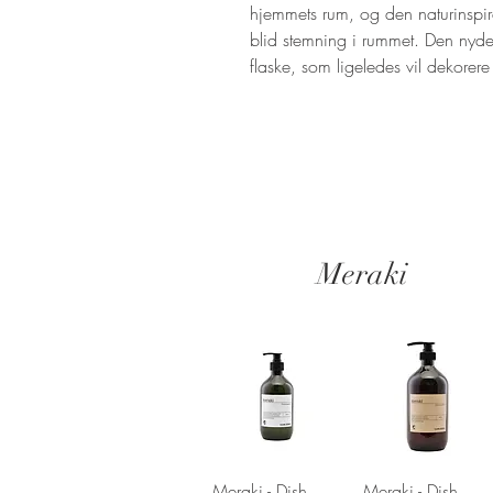
hjemmets rum, og den naturinspire
blid stemning i rummet. Den nyd
flaske, som ligeledes vil dekorer
Meraki
Hurtigvisning
Hurtigvisning
Meraki - Dish
Meraki - Dish