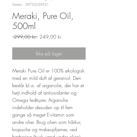
Varenr.: 39735539531
Meraki, Pure Oil,
500ml
Regulær
Salgspris
 299,00 kr. 
249,00 kr.
pris
Ikke på lager
Meraki Pure Oil er 100% økologisk
med en mild duft af geraniol. Den
består bl.a. af arganolie, der har et
højt indhold af antioxidanter og
Omega fedtsyrer. Arganolie
indeholder desuden op til fem
gange så meget E-vitamin som
andre olier. Brug olien som hårkur,
kropsolie og makeupfjerner, ved
barbering (husk vand under olien),