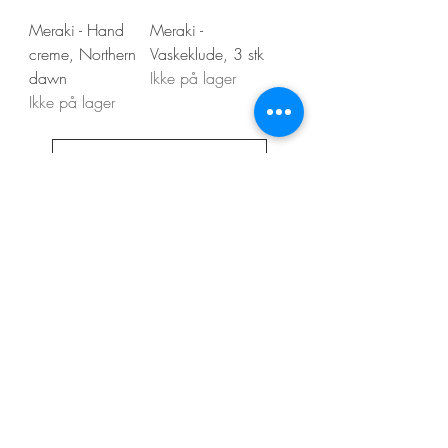
Meraki - Hand
Meraki -
creme, Northern
Vaskeklude, 3 stk
dawn
Ikke på lager
Ikke på lager
Vis flere
Kontakt os
Din Boligstyling
Arnold Nielsens Boulevard 60
2650 Hvidovre
CVR nr.
39735539
info@dinboligstyling.dk