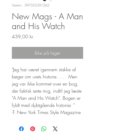
Varenr.: 397355391262
New Mags - A Man
and His Watch
Pris
439,00 kr.
Ikke på lager
"Jeg har været igennem stakke af
bøger om urets historie. . . . Men
jeg var ikke kommet over en bog,
der faktisk rørte mig, indtil jeg læste
"A Man and His Watch". Bogen er
fyldt med dybtgående historier. "
-T: New York Times Style Magazine