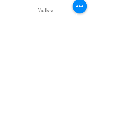
Vis flere
Kontakt os
Din Boligstyling
Arnold Nielsens Boulevard 60
2650 Hvidovre
CVR nr.
39735539
info@dinboligstyling.dk
Levering
Betingelser
Returnering