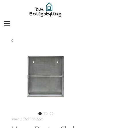
Varenr.: 3973553925