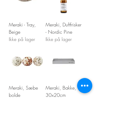
Meraki - Tray,
Meraki, Duftfrisker
Beige
- Nordic Pine
Ikke på lager
Ikke på lager
Meraki, Sæbe
Meraki, Bakke,
bolde
30x20cm
Ikke på lager
Regulær pris
Salgspris
35,00 kr.
20,00 kr.
Vis flere