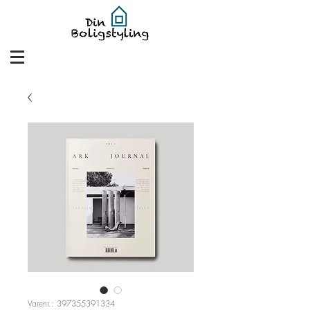
Varenr.: 397355391334