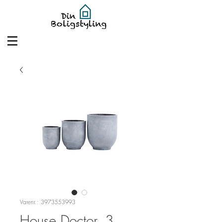
Varenr.: 3973553993
House Doctor, 3