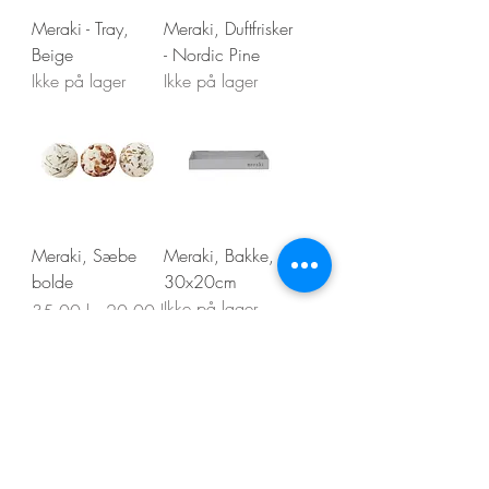
Meraki - Tray,
Meraki, Duftfrisker
Beige
- Nordic Pine
Ikke på lager
Ikke på lager
Meraki, Sæbe
Meraki, Bakke,
bolde
30x20cm
Ikke på lager
Regulær pris
Salgspris
35,00 kr.
20,00 kr.
Vis flere
Kontakt os