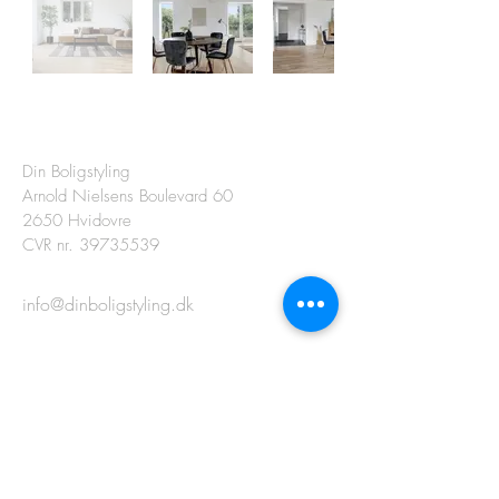
Kontakt os
Din Boligstyling
Arnold Nielsens Boulevard 60
2650 Hvidovre
CVR nr.
39735539
info@dinboligstyling.dk
Levering
Betingelser
Returnering