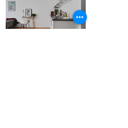
Kontakt os
Din Boligstyling
Arnold Nielsens Boulevard 60
2650 Hvidovre
CVR nr.
39735539
info@dinboligstyling.dk
Levering