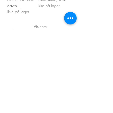
dawn
Ikke på lager
Ikke på lager
Vis flere
Kontakt os
Din Boligstyling
Arnold Nielsens Boulevard 60
2650 Hvidovre
CVR nr.
39735539
info@dinboligstyling.dk
Levering