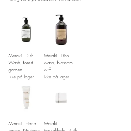
Stand: Ny
Meraki - Dish
Meraki - Dish
Wash, forest
wash, blossom
garden
wiff
Ikke på lager
Ikke på lager
Meraki - Hand
Meraki -
creme, Northern
Vaskeklude, 3 stk