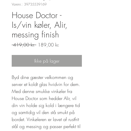
Varenr.: 39735539169
House Doctor -
Is/vin køler, Alir,
messing finish
Regulær
Salgspris
 419,00 kr. 
189,00 kr.
pris
Ikke på lager
Byd dine gæster velkommen og
server et koldt glas hvidvin for dem.
Med denne smukke vinkøler fra
House Doctor som hedder Alir, vil
din vin holde sig kold i længere tid
og samtidig vil den stå smukt på
bordet. Vinkøleren er lavet af rustfrit
stål og messing og passer perfekt til